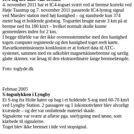
4. november 2011 har et IC4-togsæt svært ved at bremse korrekt ved
Høje Taastrup og 7. november 2011 passerede IC4-lyntog signal
ved Marslev station med høj hastighed – og standsede kun 374
meter bag et holdende godstog. Togsættet brugte næste 3 km på at
bremse ned fra 180 km/t – hvilket normalt skulle kunne
gennemføres inden for 2 km.
I begge tilfælde var der ikke overensstemmelse med den hastighed
togets computer registerede og den hastighed toget reelt kørte.
Havarikommissionens konklusion er at forkert data til ATC-
systemet, sammen med en udkoblet magnetskinnebremse og særlig
glatte skinner, var årsag til den ekstraordinære lange bremselængde.
Foto: toglyde.dk
Februar 2005
S-togsulykken i Lyngby
Et S-tog fra Holte kører op bag i et holdende S-tog med 60-70 km/t
ved Lyngby Station. 2 passagere og 1 lokomotivfører blev alvorligt
kvæstede – og der var omfattende materiel skade.
Signalerne var svære at aflæse pga. snefygning med tøsne, som
klæbede til signalerne.
Toget blev ikke bremset i tide ved stopsignal.