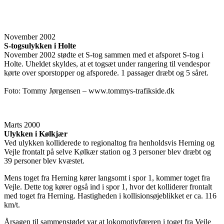
November 2002
S-togsulykken i Holte
November 2002 stødte et S-tog sammen med et afsporet S-tog i
Holte. Uheldet skyldes, at et togsæt under rangering til vendespor
kørte over sporstopper og afsporede. 1 passager dræbt og 5 såret.
Foto: Tommy Jørgensen – www.tommys-trafikside.dk
Marts 2000
Ulykken i Kølkjær
Ved ulykken kolliderede to regionaltog fra henholdsvis Herning og
Vejle frontalt på selve Kølkær station og 3 personer blev dræbt og
39 personer blev kvæstet.
Mens toget fra Herning kører langsomt i spor 1, kommer toget fra
Vejle. Dette tog kører også ind i spor 1, hvor det kolliderer frontalt
med toget fra Herning. Hastigheden i kollisionsøjeblikket er ca. 116
km/t.
Årsagen til sammenstødet var at lokomotivføreren i toget fra Vejle