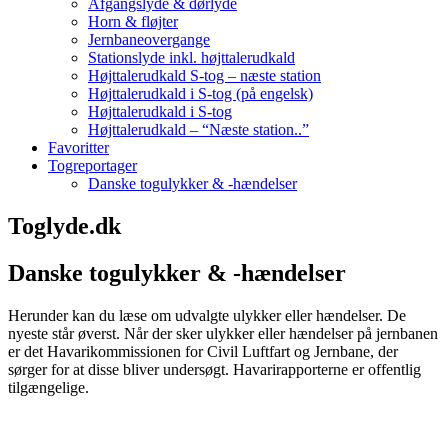
Afgangslyde & dørlyde
Horn & fløjter
Jernbaneovergange
Stationslyde inkl. højttalerudkald
Højttalerudkald S-tog – næste station
Højttalerudkald i S-tog (på engelsk)
Højttalerudkald i S-tog
Højttalerudkald – “Næste station..”
Favoritter
Togreportager
Danske togulykker & -hændelser
Toglyde.dk
Danske togulykker & -hændelser
Herunder kan du læse om udvalgte ulykker eller hændelser. De
nyeste står øverst. Når der sker ulykker eller hændelser på jernbanen
er det Havarikommissionen for Civil Luftfart og Jernbane, der
sørger for at disse bliver undersøgt. Havarirapporterne er offentlig
tilgængelige.