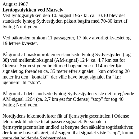
August 1967
Lyntogsulykken ved Marselv
Ved lyntogsulykken den 10. august 1967 kl. ca. 10.10 blev det
standsede lyntog Sydvestjyden påkørt bagfra med 70-80 km/t af
lyntog Nordjyden.
Ved påkørslen omkom 11 passagerer, 17 blev alvorligt kvæstet og
19 lettere kvæstet.
På grund af maskinproblemer standsede lyntog Sydvestjyden (tog
38) ved mellembloksignal (AM-signal) 1244 ca. 4,7 km øst for
Odense. Sydvestjyden holdt med bagenden ca. 114 meter før
signalet og forenden ca. 35 meter efter signalet – kun omkring 20
meter fra den “kontakt”, der ville have bragt signalet fra “kør
igennem” til “stop”.
På grund af det standsede lyntog Sydvestjyden viste det foregående
AM-signal 1264 (ca. 2,7 km øst for Odense) “stop” for tog 40
lyntog Nordjyden.
Nordjydens lokomotivfører fik af fjernstyringscentralen i Odense
telefonisk tilladelse til at passere signalet. Personalet i
fjernstyringscentralen undlod at benytte den såkaldte togtidsskriver,
der kunne have afsløret, at årsagen til at signalet viste “stop”, kunne
være det holdende Sydvestjyden.