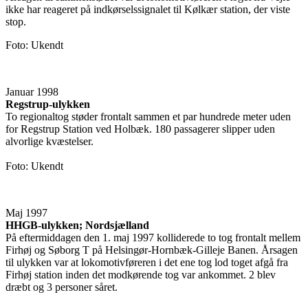
ikke har reageret på indkørselssignalet til Kølkær station, der viste
stop.
Foto: Ukendt
Januar 1998
Regstrup-ulykken
To regionaltog støder frontalt sammen et par hundrede meter uden
for Regstrup Station ved Holbæk. 180 passagerer slipper uden
alvorlige kvæstelser.
Foto: Ukendt
Maj 1997
HHGB-ulykken; Nordsjælland
På eftermiddagen den 1. maj 1997 kolliderede to tog frontalt mellem
Firhøj og Søborg T på Helsingør-Hornbæk-Gilleje Banen. Årsagen
til ulykken var at lokomotivføreren i det ene tog lod toget afgå fra
Firhøj station inden det modkørende tog var ankommet. 2 blev
dræbt og 3 personer såret.