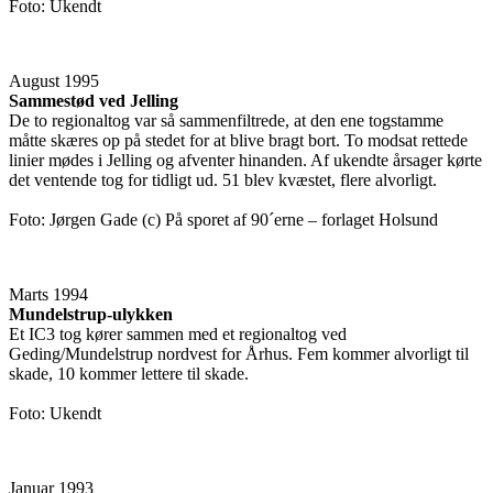
Foto: Ukendt
August 1995
Sammestød ved Jelling
De to regionaltog var så sammenfiltrede, at den ene togstamme
måtte skæres op på stedet for at blive bragt bort. To modsat rettede
linier mødes i Jelling og afventer hinanden. Af ukendte årsager kørte
det ventende tog for tidligt ud. 51 blev kvæstet, flere alvorligt.
Foto: Jørgen Gade (c) På sporet af 90´erne – forlaget Holsund
Marts 1994
Mundelstrup-ulykken
Et IC3 tog kører sammen med et regionaltog ved
Geding/Mundelstrup nordvest for Århus. Fem kommer alvorligt til
skade, 10 kommer lettere til skade.
Foto: Ukendt
Januar 1993