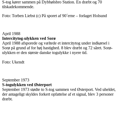
S-tog kører sammen på Dybbølsbro Station. En dræbt og 70
tilskadekommende.
Foto: Torben Liebst (c) På sporet af 90´erne – forlaget Holsund
April 1988
Intercitytog-ulykken ved Sorø
April 1988 afsporede og væltede et intercitytog under indkørsel i
Sorø på grund af for høj hastighed. 8 blev dræbt og 72 såret. Sorø-
ulykken er den største danske togulykke i nyere tid.
Foto: Ukendt
September 1973
S-togulykken ved Østerport
September 1973 stødte to S-tog sammen ved Østerport. Ved uheldet,
der antageligt skyldes forkert opfattelse af et signal, blev 3 personer
dræbt.