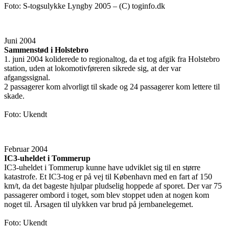
Foto: S-togsulykke Lyngby 2005 – (C) toginfo.dk
Juni 2004
Sammenstød i Holstebro
1. juni 2004 koliderede to regionaltog, da et tog afgik fra Holstebro
station, uden at lokomotivføreren sikrede sig, at der var
afgangssignal.
2 passagerer kom alvorligt til skade og 24 passagerer kom lettere til
skade.
Foto: Ukendt
Februar 2004
IC3-uheldet i Tommerup
IC3-uheldet i Tommerup kunne have udviklet sig til en større
katastrofe. Et IC3-tog er på vej til København med en fart af 150
km/t, da det bageste hjulpar pludselig hoppede af sporet. Der var 75
passagerer ombord i toget, som blev stoppet uden at nogen kom
noget til. Årsagen til ulykken var brud på jernbanelegemet.
Foto: Ukendt