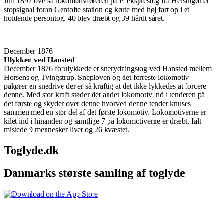
Juli 1897 overså lokomotivføreren på et eksprestog fra Helsingør et
stopsignal foran Gentofte station og kørte med høj fart op i et
holdende persontog. 40 blev dræbt og 39 hårdt såret.
December 1876
Ulykken ved Hansted
December 1876 forulykkede et snerydningstog ved Hansted mellem
Horsens og Tvingstrup. Sneploven og det forreste lokomotiv
påkører en snedrive der er så kraftig at det ikke lykkedes at forcere
denne. Med stor kraft støder det andet lokomotiv ind i tenderen på
det første og skyder over denne hvorved denne tender knuses
sammen med en stor del af det første lokomotiv. Lokomotiverne er
kilet ind i hinanden og samtlige 7 på lokomotiverne er dræbt. Ialt
mistede 9 mennesker livet og 26 kvæstet.
Toglyde.dk
Danmarks største samling af toglyde