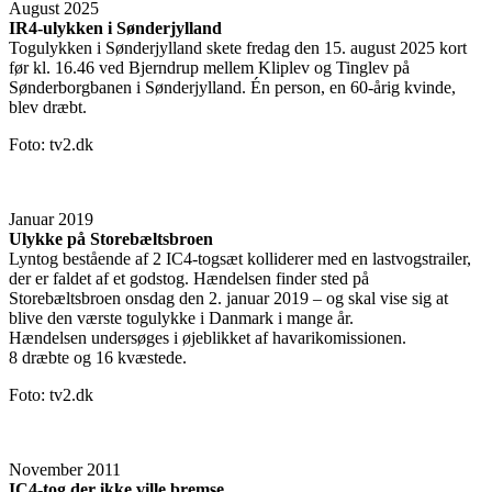
August 2025
IR4-ulykken i Sønderjylland
Togulykken i Sønderjylland skete fredag den 15. august 2025 kort
før kl. 16.46 ved Bjerndrup mellem Kliplev og Tinglev på
Sønderborgbanen i Sønderjylland. Én person, en 60-årig kvinde,
blev dræbt.
Foto: tv2.dk
Januar 2019
Ulykke på Storebæltsbroen
Lyntog bestående af 2 IC4-togsæt kolliderer med en lastvogstrailer,
der er faldet af et godstog. Hændelsen finder sted på
Storebæltsbroen onsdag den 2. januar 2019 – og skal vise sig at
blive den værste togulykke i Danmark i mange år.
Hændelsen undersøges i øjeblikket af havarikomissionen.
8 dræbte og 16 kvæstede.
Foto: tv2.dk
November 2011
IC4-tog der ikke ville bremse