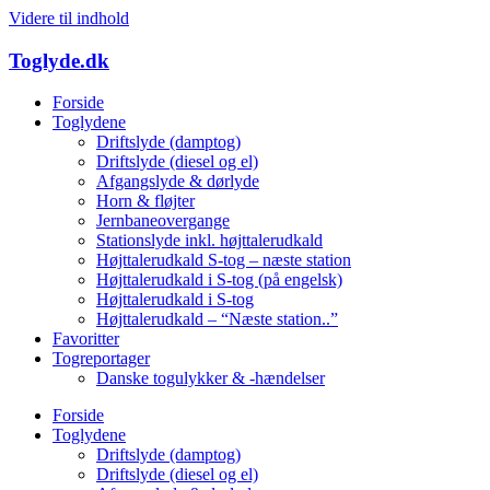
Videre til indhold
Toglyde
.dk
Forside
Toglydene
Driftslyde (damptog)
Driftslyde (diesel og el)
Afgangslyde & dørlyde
Horn & fløjter
Jernbaneovergange
Stationslyde inkl. højttalerudkald
Højttalerudkald S-tog – næste station
Højttalerudkald i S-tog (på engelsk)
Højttalerudkald i S-tog
Højttalerudkald – “Næste station..”
Favoritter
Togreportager
Danske togulykker & -hændelser
Forside
Toglydene
Driftslyde (damptog)
Driftslyde (diesel og el)