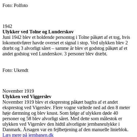
Foto: Polfoto
1942
Ulykker ved Tolne og Lunderskov
Juni 1942 blev et holdende persontog i Tolne påkørt af et tog, hvis
lokomotivfører havde overset et signal i stop. Ved ulykken blev 2
dræbt og 3 alvorligt såret – samme år blev et godstog påkørt af et
andet godstog ved Lunderskov. 3 personer blev dræbt.
Foto: Ukendt
November 1919
Ulykken ved Viggerslev
November 1919 blev et eksprestog påkørt bagfra af et andet
eksprestog ved Vigerslev. Flere vogne væltede ned ad den 8 meter
høje dæmning og blev knust. Som følge af ulykken døde 40
personer og 58 blev alvorligt såret. Med dette som målestok er
ulykken ved Vigerslev den hidtil alvorligste jernbaneulykke i
Danmark. Årsagen var en fejlbetjening af den manuelle linieblok.
Læs mere på jernbanen.dk