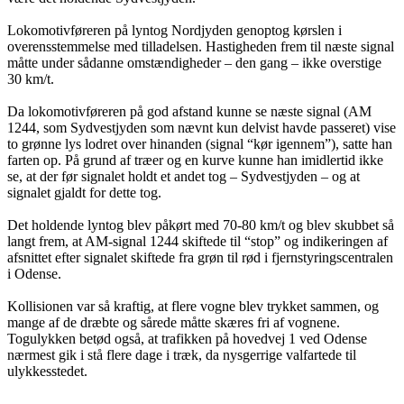
Lokomotivføreren på lyntog Nordjyden genoptog kørslen i
overensstemmelse med tilladelsen. Hastigheden frem til næste signal
måtte under sådanne omstændigheder – den gang – ikke overstige
30 km/t.
Da lokomotivføreren på god afstand kunne se næste signal (AM
1244, som Sydvestjyden som nævnt kun delvist havde passeret) vise
to grønne lys lodret over hinanden (signal “kør igennem”), satte han
farten op. På grund af træer og en kurve kunne han imidlertid ikke
se, at der før signalet holdt et andet tog – Sydvestjyden – og at
signalet gjaldt for dette tog.
Det holdende lyntog blev påkørt med 70-80 km/t og blev skubbet så
langt frem, at AM-signal 1244 skiftede til “stop” og indikeringen af
afsnittet efter signalet skiftede fra grøn til rød i fjernstyringscentralen
i Odense.
Kollisionen var så kraftig, at flere vogne blev trykket sammen, og
mange af de dræbte og sårede måtte skæres fri af vognene.
Togulykken betød også, at trafikken på hovedvej 1 ved Odense
nærmest gik i stå flere dage i træk, da nysgerrige valfartede til
ulykkesstedet.