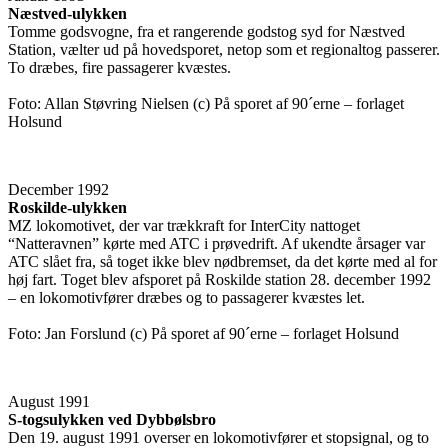
Næstved-ulykken
Tomme godsvogne, fra et rangerende godstog syd for Næstved
Station, vælter ud på hovedsporet, netop som et regionaltog passerer.
To dræbes, fire passagerer kvæstes.
Foto: Allan Støvring Nielsen (c) På sporet af 90´erne – forlaget
Holsund
December 1992
Roskilde-ulykken
MZ lokomotivet, der var trækkraft for InterCity nattoget
“Natteravnen” kørte med ATC i prøvedrift. Af ukendte årsager var
ATC slået fra, så toget ikke blev nødbremset, da det kørte med al for
høj fart. Toget blev afsporet på Roskilde station 28. december 1992
– en lokomotivfører dræbes og to passagerer kvæstes let.
Foto: Jan Forslund (c) På sporet af 90´erne – forlaget Holsund
August 1991
S-togsulykken ved Dybbølsbro
Den 19. august 1991 overser en lokomotivfører et stopsignal, og to