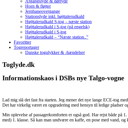
Afgangslyde & dørlyde
Horn & fløjter
Jernbaneovergange
Stationslyde inkl. højttalerudkald
Højttalerudkald S-tog – næste station
Højttalerudkald i S-tog (på engelsk)
Højttalerudkald i S-tog
Højttalerudkald – “Næste station..”
Favoritter
Togreportager
Danske togulykker & -hændelser
Toglyde.dk
Informationskaos i DSBs nye Talgo-vogne
Lad mig slå det fast fra starten. Jeg mener det nye lange ECE-tog me
Det har virkelig været en opgradering med hensyn til ledige pladser o
Min oplevelse af passagerkomforten er også god. Har rejst både på 1. o
med) 1. klasse. Så kan man undvære en kaffe, en pose med vand, og knæ