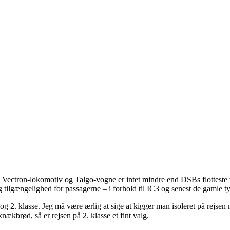
d Vectron-lokomotiv og Talgo-vogne er intet mindre end DSBs flotteste 
g tilgængelighed for passagerne – i forhold til IC3 og senest de gamle 
g 2. klasse. Jeg må være ærlig at sige at kigger man isoleret på rejsen
kbrød, så er rejsen på 2. klasse et fint valg.