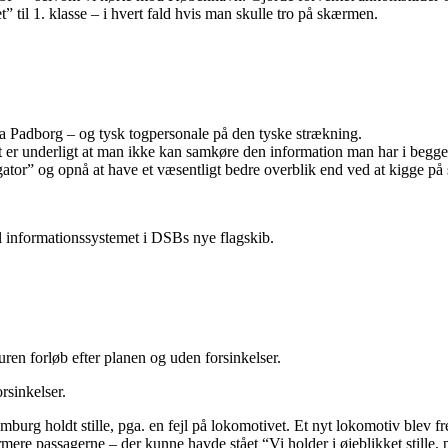
 til 1. klasse – i hvert fald hvis man skulle tro på skærmen.
ra Padborg – og tysk togpersonale på den tyske strækning.
er underligt at man ikke kan samkøre den information man har i begge 
r” og opnå at have et væsentligt bedre overblik end ved at kigge på 
l informationssystemet i DSBs nye flagskib.
uren forløb efter planen og uden forsinkelser.
rsinkelser.
mburg holdt stille, pga. en fejl på lokomotivet. Et nyt lokomotiv blev f
rmere passagerne – der kunne havde stået “Vi holder i øjeblikket stille,