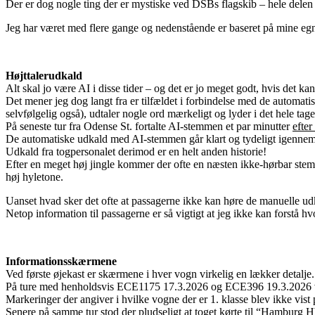
Der er dog nogle ting der er mystiske ved DSBs flagskib – hele delen o
Jeg har været med flere gange og nedenstående er baseret på mine egn
Højttalerudkald
Alt skal jo være AI i disse tider – og det er jo meget godt, hvis det ka
Det mener jeg dog langt fra er tilfældet i forbindelse med de automat
selvfølgelig også), udtaler nogle ord mærkeligt og lyder i det hele ta
På seneste tur fra Odense St. fortalte AI-stemmen et par minutter
efter
De automatiske udkald med AI-stemmen går klart og tydeligt igennem
Udkald fra togpersonalet derimod er en helt anden historie!
Efter en meget høj jingle kommer der ofte en næsten ikke-hørbar stemme 
høj hyletone.
Uanset hvad sker det ofte at passagerne ikke kan høre de manuelle udka
Netop information til passagerne er så vigtigt at jeg ikke kan forstå h
Informationsskærmene
Ved første øjekast er skærmene i hver vogn virkelig en lækker detalje.
På ture med henholdsvis ECE1175 17.3.2026 og ECE396 19.3.2026 var
Markeringer der angiver i hvilke vogne der er 1. klasse blev ikke vis
Senere på samme tur stod der pludseligt at toget kørte til “Hamburg