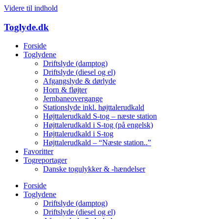
Videre til indhold
Toglyde
.dk
Forside
Toglydene
Driftslyde (damptog)
Driftslyde (diesel og el)
Afgangslyde & dørlyde
Horn & fløjter
Jernbaneovergange
Stationslyde inkl. højttalerudkald
Højttalerudkald S-tog – næste station
Højttalerudkald i S-tog (på engelsk)
Højttalerudkald i S-tog
Højttalerudkald – “Næste station..”
Favoritter
Togreportager
Danske togulykker & -hændelser
Forside
Toglydene
Driftslyde (damptog)
Driftslyde (diesel og el)