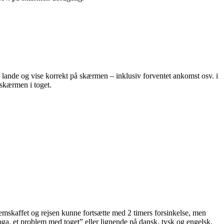
lande og vise korrekt på skærmen – inklusiv forventet ankomst osv. i
skærmen i toget.
remskaffet og rejsen kunne fortsætte med 2 timers forsinkelse, men
 pga. et problem med toget” eller lignende på dansk, tysk og engelsk.