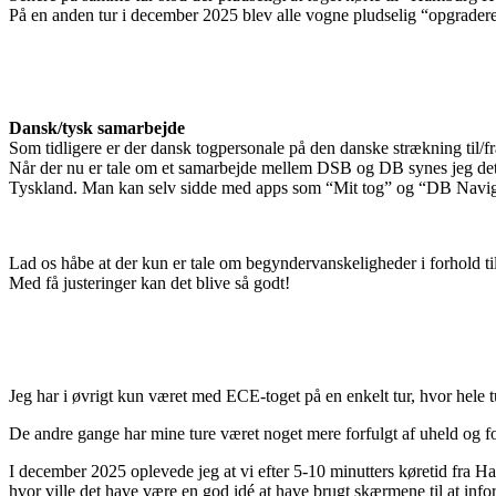
På en anden tur i december 2025 blev alle vogne pludselig “opgraderet”
Dansk/tysk samarbejde
Som tidligere er der dansk togpersonale på den danske strækning til/f
Når der nu er tale om et samarbejde mellem DSB og DB synes jeg det 
Tyskland. Man kan selv sidde med apps som “Mit tog” og “DB Navigato
Lad os håbe at der kun er tale om begyndervanskeligheder i forhold ti
Med få justeringer kan det blive så godt!
Jeg har i øvrigt kun været med ECE-toget på en enkelt tur, hvor hele t
De andre gange har mine ture været noget mere forfulgt af uheld og fo
I december 2025 oplevede jeg at vi efter 5-10 minutters køretid fra Ha
hvor ville det have være en god idé at have brugt skærmene til at info