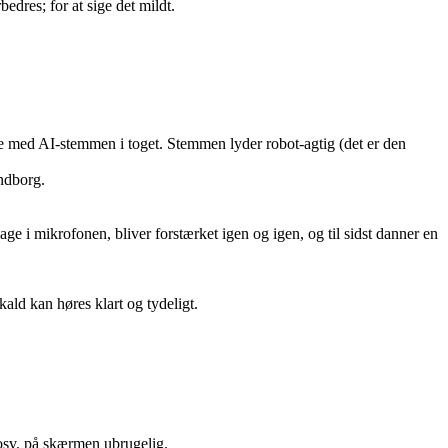
dres; for at sige det mildt.
ige med AI-stemmen i toget. Stemmen lyder robot-agtig (det er den
ndborg.
age i mikrofonen, bliver forstærket igen og igen, og til sidst danner en
kald kan høres klart og tydeligt.
osv. på skærmen ubrugelig.