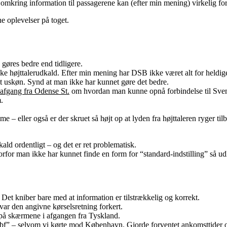
mkring information til passagerene kan (efter min mening) virkelig forbe
e oplevelser på toget.
n gøres bedre end tidligere.
iske højttalerudkald. Efter min mening har DSB ikke været alt for held
get uskøn. Synd at man ikke har kunnet gøre det bedre.
 afgang fra Odense St.
om hvordan man kunne opnå forbindelse til Sve
.
– eller også er der skruet så højt op at lyden fra højttaleren ryger tilb
ld ordentligt – og det er ret problematisk.
vorfor man ikke har kunnet finde en form for “standard-indstilling” så ud
 Det kniber bare med at information er tilstrækkelig og korrekt.
 den angivne kørselsretning forkert.
t på skærmene i afgangen fra Tyskland.
 Hbf” – selvom vi kørte mod København. Gjorde forventet ankomsttider 